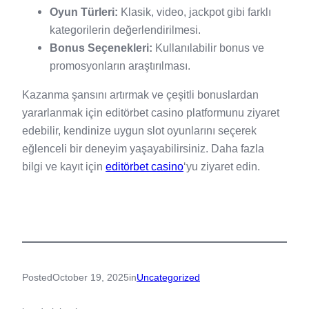
Oyun Türleri:
Klasik, video, jackpot gibi farklı
kategorilerin değerlendirilmesi.
Bonus Seçenekleri:
Kullanılabilir bonus ve
promosyonların araştırılması.
Kazanma şansını artırmak ve çeşitli bonuslardan
yararlanmak için editörbet casino platformunu ziyaret
edebilir, kendinize uygun slot oyunlarını seçerek
eğlenceli bir deneyim yaşayabilirsiniz. Daha fazla
bilgi ve kayıt için
editörbet casino
‘yu ziyaret edin.
Posted
October 19, 2025
in
Uncategorized