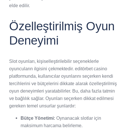
elde edilir.
Özelleştirilmiş Oyun
Deneyimi
Slot oyunları, kişiselleştirilebilir seçeneklerle
oyuncuların ilgisini çekmektedir. editörbet casino
platformunda, kullanıcılar oyunlarını seçerken kendi
tercihlerini ve bütçelerini dikkate alarak özelleştirilmiş
oyun deneyimleri yaratabilirler. Bu, daha fazla tatmin
ve bağlılık sağlar. Oyunları seçerken dikkat edilmesi
gereken temel unsurlar şunlardır:
Bütçe Yönetimi:
Oynanacak slotlar için
maksimum harcama belirleme.