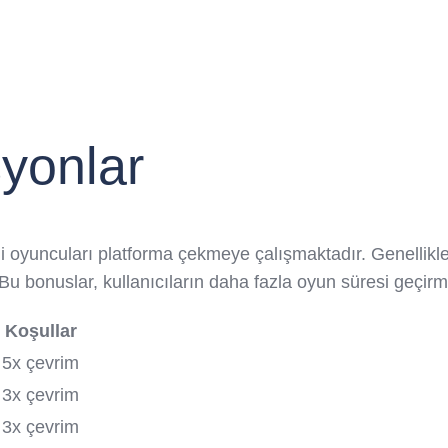
yonlar
ni oyuncuları platforma çekmeye çalışmaktadır. Genellikl
 Bu bonuslar, kullanıcıların daha fazla oyun süresi geçirm
Koşullar
5x çevrim
3x çevrim
3x çevrim