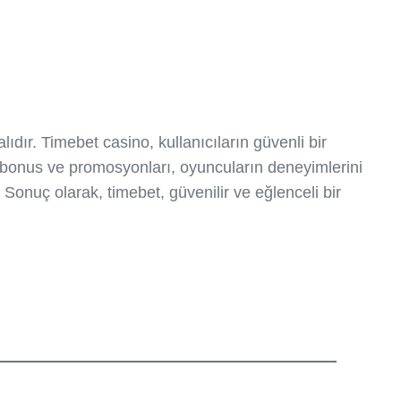
ıdır. Timebet casino, kullanıcıların güvenli bir
bonus ve promosyonları, oyuncuların deneyimlerini
 Sonuç olarak, timebet, güvenilir ve eğlenceli bir