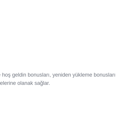
e hoş geldin bonusları, yeniden yükleme bonusları
elerine olanak sağlar.