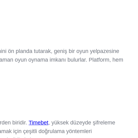
mini ön planda tutarak, geniş bir oyun yelpazesine
er zaman oyun oynama imkanı bulurlar. Platform, hem
den biridir.
Timebet
, yüksek düzeyde şifreleme
ğlamak için çeşitli doğrulama yöntemleri