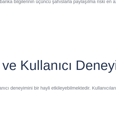
anka bilgilerinin üçüncü şahıslarla paylaşılma riski en aza
 ve Kullanıcı Deney
nıcı deneyimini bir hayli etkileyebilmektedir. Kullanıcıla